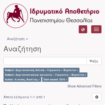
Toggl
navig
Αναζήτηση
Αναζήτηση
Ψάξε
Subject: Αρχιτεκτονική, Αστική -- Γερμανία -- Βερολίνο ×
Subject: Αρχιτεκτονική και κοινωνία -- Γερμανία -- Βερολίνο ×
Author: Λιάτσος, Βασίλης ×
Date issued: 2016 ×
Show Advanced Filters
Αποτελέσματα 1-1 από 1