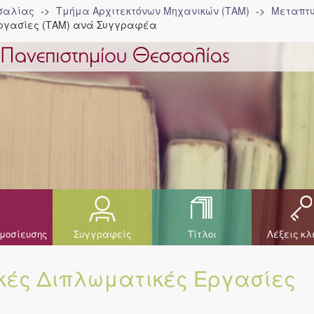
σσαλίας
Τμήμα Αρχιτεκτόνων Μηχανικών (ΤΑΜ)
Μεταπτυ
ργασίες (ΤΑΜ) ανά Συγγραφέα
μοσίευσης
Συγγραφείς
Τίτλοι
Λέξεις κλ
κές Διπλωματικές Εργασίες