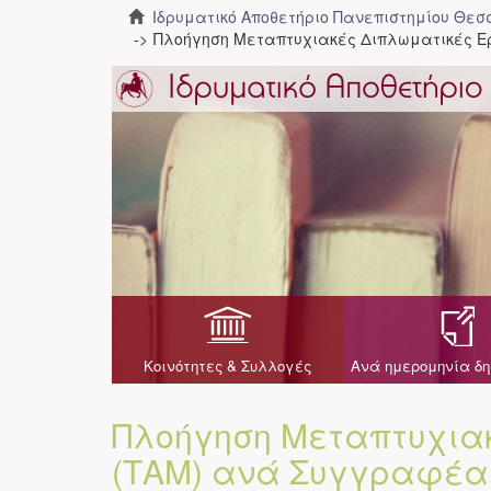
Ιδρυματικό Αποθετήριο Πανεπιστημίου Θε
Πλοήγηση Μεταπτυχιακές Διπλωματικές Ε
Κοινότητες & Συλλογές
Ανά ημερομηνία δη
Πλοήγηση Μεταπτυχια
(ΤΑΜ) ανά Συγγραφέα