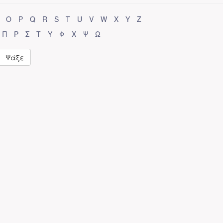
O
P
Q
R
S
T
U
V
W
X
Y
Z
Π
Ρ
Σ
Τ
Υ
Φ
Χ
Ψ
Ω
Ψάξε