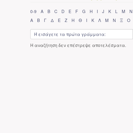
0-9
A
B
C
D
E
F
G
H
I
J
K
L
M
N
Α
Β
Γ
Δ
Ε
Ζ
Η
Θ
Ι
Κ
Λ
Μ
Ν
Ξ
Ο
Η αναζήτηση δεν επέστρεψε αποτελέσματα.