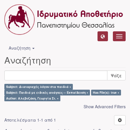
Toggl
navig
Αναζήτηση
Αναζήτηση
Ψάξε
Subject: Διαταραχές λόγου στα παιδιά ×
Subject: Παιδιά με ειδικές ανάγκες -- Εκπαίδευση ×
Has File(s): true ×
Author: Αλεβυζάκη, Γεωργία Στ. ×
Show Advanced Filters
Αποτελέσματα 1-1 από 1