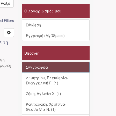
Ψάξε
Ο λογαριασμός μου
 Filters
Σύνδεση
Εγγραφή (MyDSpace)
ε τη
Discover
στη
φορές -
Συγγραφέα
Δημητρίου, Ελευθερία-
Ευαγγελινή Γ. (1)
Ζήση, Αγλαϊα Χ. (1)
Κανταράκη, Χριστίνα-
Θεσσαλία Ν. (1)