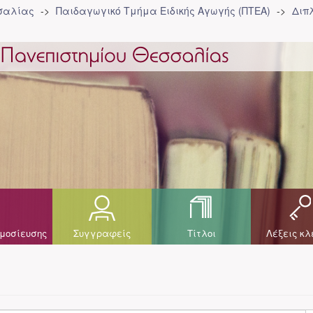
σσαλίας
Παιδαγωγικό Τμήμα Ειδικής Αγωγής (ΠΤΕΑ)
Διπ
μοσίευσης
Συγγραφείς
Τίτλοι
Λέξεις κλ