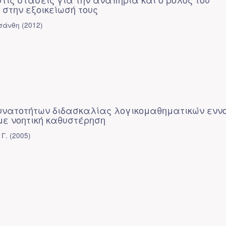
 στην εξοικείωσή τους
σάνθη
(
2012
)
υνατοτήτων διδασκαλίας λογικομαθηματικών ενν
με νοητική καθυστέρηση
 Γ.
(
2005
)