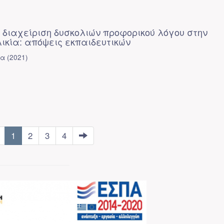
 διαχείριση δυσκολιών προφορικού λόγου στην
ικία: απόψεις εκπαιδευτικών
να
(
2021
)
1
2
3
4