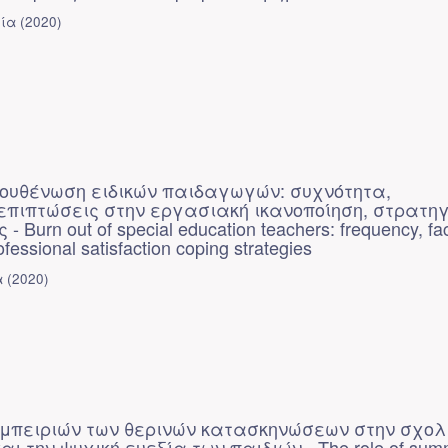
ρία
(
2020
)
ουθένωση ειδικών παιδαγωγών: συχνότητα,
επιπτώσεις στην εργασιακή ικανοποίηση, στρατηγ
 Burn out of special education teachers: frequency, fac
fessional satisfaction coping strategies
α
(
2020
)
εμπειριών των θερινών κατασκηνώσεων στην σχολ
ι την ψυχική ευεξία των παιδιών - The role of sum