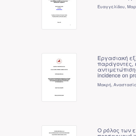
Ευαγγελίδου, Μα
Εργασιακή εξ
παράγοντες, 
αντιμετώπισης -
incidence on pro
Μακρή, Αναστασί
Ο ρόλος των 
προσαρμογή κα