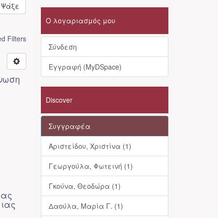
Ψάξε
Ο λογαριασμός μου
 Filters
Σύνδεση
Εγγραφή (MyDSpace)
γνωση
Discover
Συγγραφέα
Αριστείδου, Χριστίνα (1)
Γεωργούλα, Φωτεινή (1)
Γκούνα, Θεοδώρα (1)
ιας
μιας
Δαούλα, Μαρία Γ. (1)