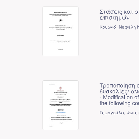
Στάσεις και 
επιστημών
Κρυωνά, Νεφέλη Κ
Τροποποίηση 
δυσκολίες/ αν
- Modification o
the following c
Γεωργούλα, Φωτε