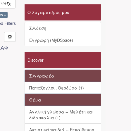
Ψάξε
Ο λογαριασμός μου
ών ×
 Filters
Σύνδεση
Εγγραφή (MyDSpace)
ΔΑΦ
Discover
Συγγραφέα
Παπάζογλου, Θεοδώρα (1)
Θέμα
Αγγλική γλώσσα -- Μελέτη και
διδασκαλία (1)
Αυτιστικά παιδιά -- Εκπαίδευση