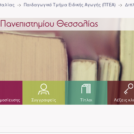
σσαλίας
Παιδαγωγικό Τμήμα Ειδικής Αγωγής (ΠΤΕΑ)
Διπ
μοσίευσης
Συγγραφείς
Τίτλοι
Λέξεις κλ