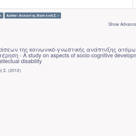
×
Author: Αυλωνίτη, Βασιλική Σ. ×
Show Advanced
άσεων της κοινωνικό-γνωστικής ανάπτυξης ατόμω
έρηση - A study on aspects of socio-cognitive develop
llectual disability
ή Σ.
(
2012
)