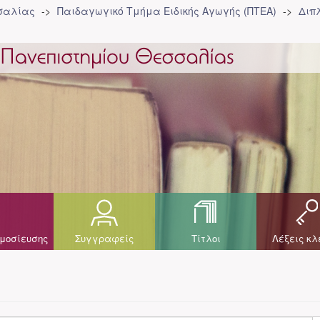
σσαλίας
Παιδαγωγικό Τμήμα Ειδικής Αγωγής (ΠΤΕΑ)
Διπ
μοσίευσης
Συγγραφείς
Τίτλοι
Λέξεις κλ