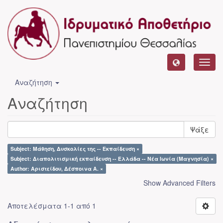
Toggl
navig
Αναζήτηση
Αναζήτηση
Ψάξε
Subject: Μάθηση, Δυσκολίες της -- Εκπαίδευση ×
Subject: Διαπολιτισμική εκπαίδευση -- Ελλάδα -- Νέα Ιωνία (Μαγνησία) ×
Author: Αριστείδου, Δέσποινα Α. ×
Show Advanced Filters
Αποτελέσματα 1-1 από 1