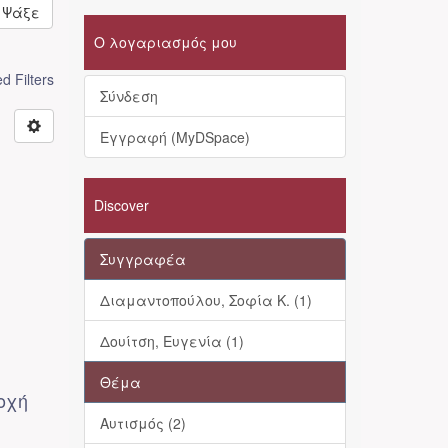
Ψάξε
Ο λογαριασμός μου
 Filters
Σύνδεση
Εγγραφή (MyDSpace)
Discover
Συγγραφέα
Διαμαντοπούλου, Σοφία Κ. (1)
Δουίτση, Ευγενία (1)
Θέμα
οχή
Αυτισμός (2)