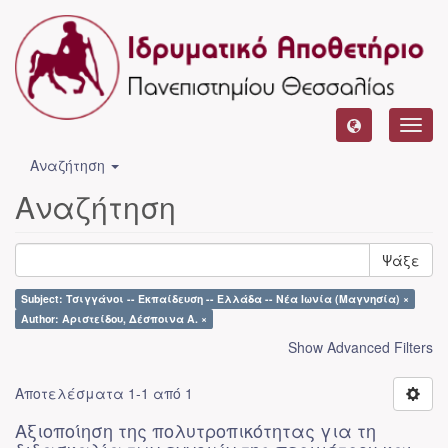
Toggl
navig
Αναζήτηση
Αναζήτηση
Ψάξε
Subject: Τσιγγάνοι -- Εκπαίδευση -- Ελλάδα -- Νέα Ιωνία (Μαγνησία) ×
Author: Αριστείδου, Δέσποινα Α. ×
Show Advanced Filters
Αποτελέσματα 1-1 από 1
Αξιοποίηση της πολυτροπικότητας για τη