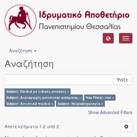
Toggl
navig
Αναζήτηση
Αναζήτηση
Ψάξε
Subject: Παιδιά με ειδικές ανάγκες ×
Subject: Διαταραχές αυτιστικού φάσματος ×
Has File(s): true ×
Subject: Αυτιστικά παιδιά ×
Subject: Νευροψυχολογία ×
Show Advanced Filters
Αποτελέσματα 1-2 από 2