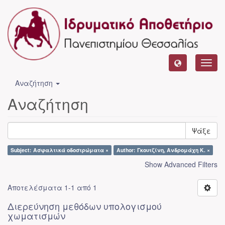
Toggl
navig
Αναζήτηση
Αναζήτηση
Ψάξε
Subject: Ασφαλτικά οδοστρώματα ×
Author: Γκουτζίνη, Ανδρομάχη Κ. ×
Show Advanced Filters
Αποτελέσματα 1-1 από 1
Διερεύνηση μεθόδων υπολογισμού
χωματισμών