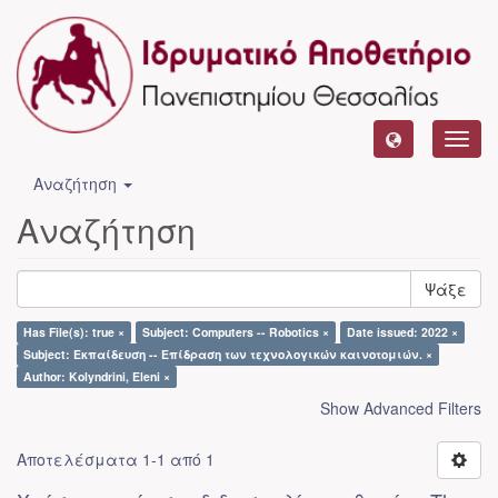
Toggl
navig
Αναζήτηση
Αναζήτηση
Ψάξε
Has File(s): true ×
Subject: Computers -- Robotics ×
Date issued: 2022 ×
Subject: Εκπαίδευση -- Επίδραση των τεχνολογικών καινοτομιών. ×
Author: Kolyndrini, Eleni ×
Show Advanced Filters
Αποτελέσματα 1-1 από 1