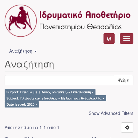
Toggl
navig
Αναζήτηση
Αναζήτηση
Ψάξε
Subject: Παιδιά με ειδικές ανάγκες -- Εκπαίδευση ×
Subject: Γλώσσα και γλώσσες -- Μελέτη και διδασκαλία ×
Date issued: 2020 ×
Show Advanced Filters
Αποτελέσματα 1-1 από 1