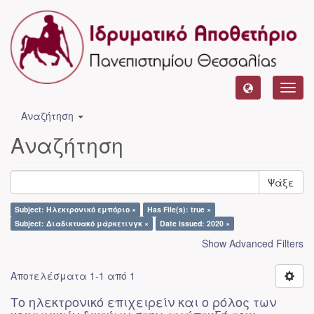
Toggl
navig
Αναζήτηση
Αναζήτηση
Ψάξε
Subject: Ηλεκτρονικό εμπόριο ×
Has File(s): true ×
Subject: Διαδικτυακό μάρκετινγκ ×
Date issued: 2020 ×
Show Advanced Filters
Αποτελέσματα 1-1 από 1
Το ηλεκτρονικό επιχειρείν και ο ρόλος των