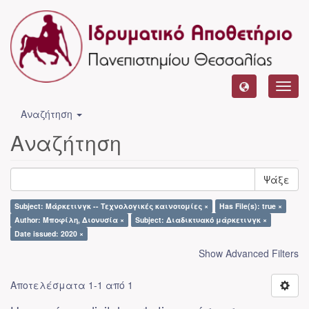
Toggl
navig
Αναζήτηση
Αναζήτηση
Ψάξε
Subject: Μάρκετινγκ -- Τεχνολογικές καινοτομίες ×
Has File(s): true ×
Author: Μποφίλη, Διονυσία ×
Subject: Διαδικτυακό μάρκετινγκ ×
Date issued: 2020 ×
Show Advanced Filters
Αποτελέσματα 1-1 από 1