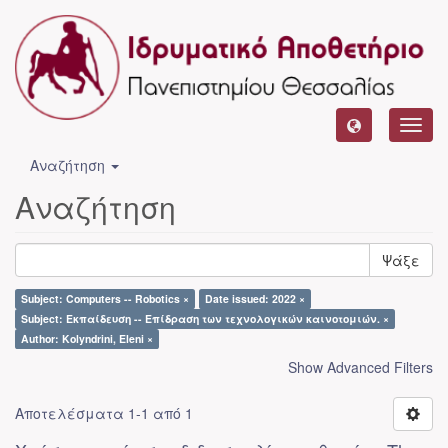
Toggl
navig
Αναζήτηση
Αναζήτηση
Ψάξε
Subject: Computers -- Robotics ×
Date issued: 2022 ×
Subject: Εκπαίδευση -- Επίδραση των τεχνολογικών καινοτομιών. ×
Author: Kolyndrini, Eleni ×
Show Advanced Filters
Αποτελέσματα 1-1 από 1