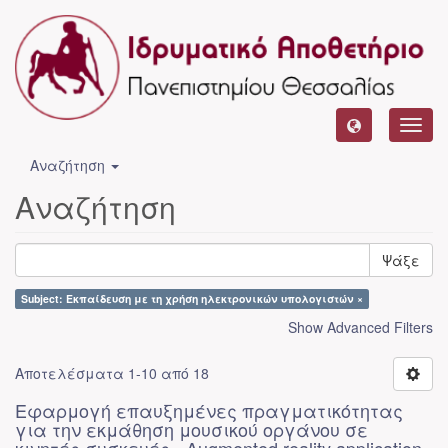
Toggl
navig
Αναζήτηση
Αναζήτηση
Ψάξε
Subject: Εκπαίδευση με τη χρήση ηλεκτρονικών υπολογιστών ×
Show Advanced Filters
Αποτελέσματα 1-10 από 18
Εφαρμογή επαυξημένες πραγματικότητας
για την εκμάθηση μουσικού οργάνου σε