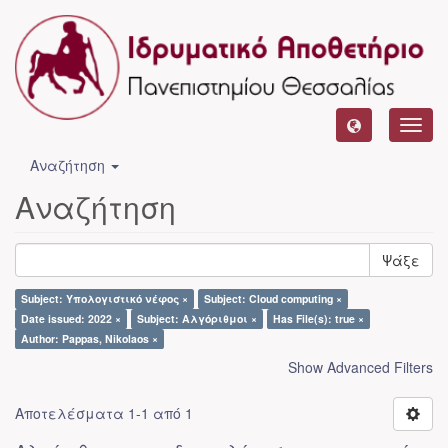
Toggl
navig
Αναζήτηση
Αναζήτηση
Ψάξε
Subject: Υπολογιστικό νέφος ×
Subject: Cloud computing ×
Date issued: 2022 ×
Subject: Αλγόριθμοι ×
Has File(s): true ×
Author: Pappas, Nikolaos ×
Show Advanced Filters
Αποτελέσματα 1-1 από 1