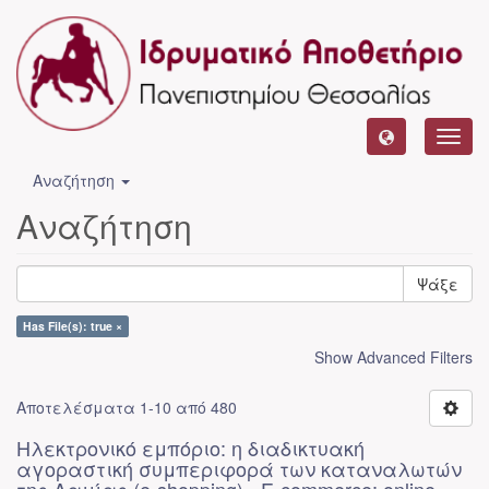
Toggl
navig
Αναζήτηση
Αναζήτηση
Ψάξε
Has File(s): true ×
Show Advanced Filters
Αποτελέσματα 1-10 από 480
Ηλεκτρονικό εμπόριο: η διαδικτυακή
αγοραστική συμπεριφορά των καταναλωτών