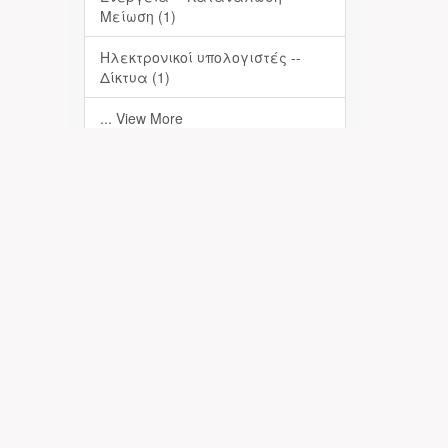
Μείωση (1)
Ηλεκτρονικοί υπολογιστές --
Δίκτυα (1)
... View More
Date Issued
2021 (1)
Has File(s)
Yes (1)
Πληροφορίες-Επικοινωνία
Απόθεση
Σχετικά με