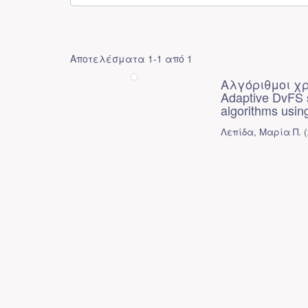
Αποτελέσματα 1-1 από 1
Αλγόριθμοι χ
Adaptive DvFS s
algorithms usin
Λεπίδα, Μαρία Π.
(