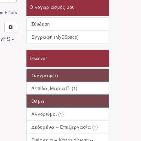
Ο λογαριασμός μου
 Filters
Σύνδεση
Εγγραφή (MyDSpace)
vFS -
Discover
Συγγραφέα
Λεπίδα, Μαρία Π. (1)
Θέμα
Αλγόριθμοι (1)
Δεδομένα -- Επεξεργασία (1)
Ενέργεια -- Κατανάλωση --