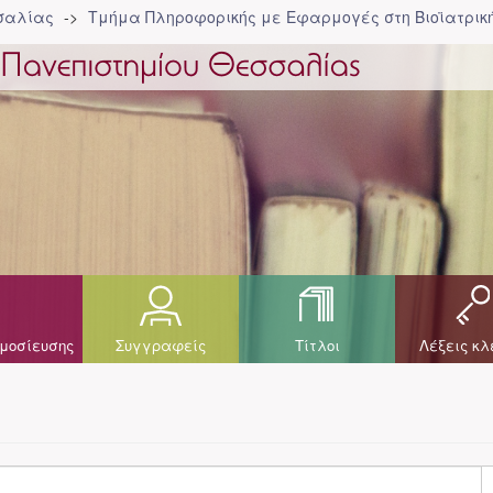
σσαλίας
Τμήμα Πληροφορικής με Εφαρμογές στη Βιοϊατρική
μοσίευσης
Συγγραφείς
Τίτλοι
Λέξεις κλ