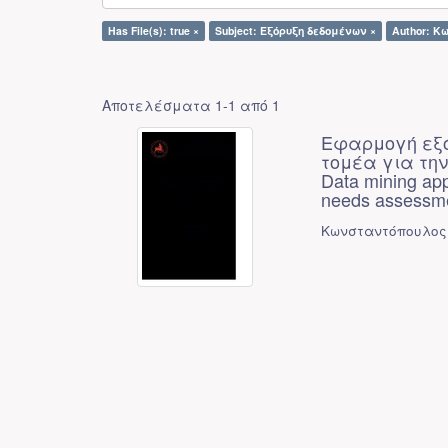
Has File(s): true ×
Subject: Εξόρυξη δεδομένων ×
Author: Κ
Αποτελέσματα 1-1 από 1
Εφαρμογή εξό
τομέα για την
Data mining app
needs assessm
Κωνσταντόπουλος