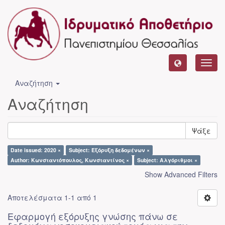
Toggl
navig
Αναζήτηση
Αναζήτηση
Ψάξε
Date issued: 2020 ×
Subject: Εξόρυξη δεδομένων ×
Author: Κωνσταντόπουλος, Κωνσταντίνος ×
Subject: Αλγόριθμοι ×
Show Advanced Filters
Αποτελέσματα 1-1 από 1
Εφαρμογή εξόρυξης γνώσης πάνω σε