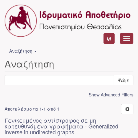
Toggl
navig
Αναζήτηση
Αναζήτηση
Ψάξε
Date issued: 2022 ×
Subject: Αλγόριθμοι ×
Author: Sakkas, Menelaos - Rafail ×
Show Advanced Filters
Αποτελέσματα 1-1 από 1
Γενικευμένος αντίστροφος σε μη