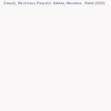
κατευθυνόμενα γραφήματα - Generalized
inverse in undirected graphs
Σακκάς, Μενέλαος-Ραφαήλ; Sakkas, Menelaos - Rafail
(
2022
)