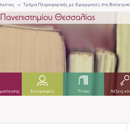
σσαλίας
Τμήμα Πληροφορικής με Εφαρμογές στη Βιοϊατρική
μοσίευσης
Συγγραφείς
Τίτλοι
Λέξεις κλ