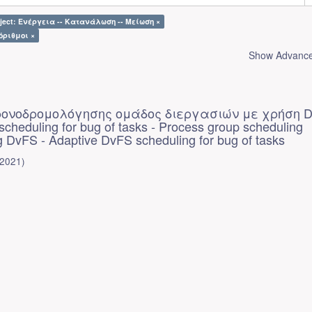
ject: Ενέργεια -- Κατανάλωση -- Μείωση ×
όριθμοι ×
Show Advanced
ρονοδρομολόγησης ομάδος διεργασιών με χρήση D
cheduling for bug of tasks - Process group scheduling
g DvFS - Adaptive DvFS scheduling for bug of tasks
2021
)