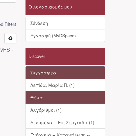
Ο λογαριασμός μου
Σύνδεση
 Filters
Εγγραφή (MyDSpace)
vFS -
Discover
Συγγραφέα
Λεπίδα, Μαρία Π. (1)
Θέμα
Αλγόριθμοι (1)
Δεδομένα -- Επεξεργασία (1)
Ενέργεια -- Κατανάλωση --