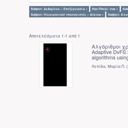
Subject: Δεδομένα -- Επεξεργασία ×
Has File(s): true ×
Sub
Subject: Ηλεκτρονικοί υπολογιστές -- Δίκτυα ×
Subject: Αλγ
Αποτελέσματα 1-1 από 1
Αλγόριθμοι χ
Adaptive DvFS s
algorithms usin
Λεπίδα, Μαρία Π.
(