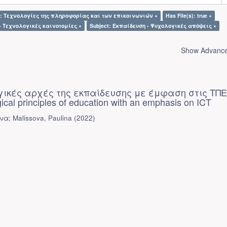
t: Τεχνολογίες της πληροφορίας και των επικοινωνιών ×
Has File(s): true ×
-- Τεχνολογικές καινοτομίες ×
Subject: Εκπαίδευση - Ψυχολογικές απόψεις ×
Show Advanced
ικές αρχές της εκπαίδευσης με έμφαση στις ΤΠΕ
cal principles of education with an emphasis on ICT
α; Malissova, Paulina
(
2022
)