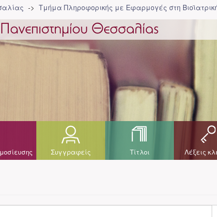
σσαλίας
Τμήμα Πληροφορικής με Εφαρμογές στη Βιοϊατρική
μοσίευσης
Συγγραφείς
Τίτλοι
Λέξεις κλ