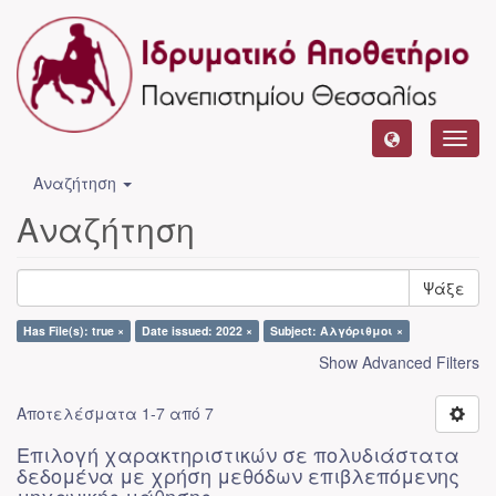
Toggl
navig
Αναζήτηση
Αναζήτηση
Ψάξε
Has File(s): true ×
Date issued: 2022 ×
Subject: Αλγόριθμοι ×
Show Advanced Filters
Αποτελέσματα 1-7 από 7
Επιλογή χαρακτηριστικών σε πολυδιάστατα
δεδομένα με χρήση μεθόδων επιβλεπόμενης