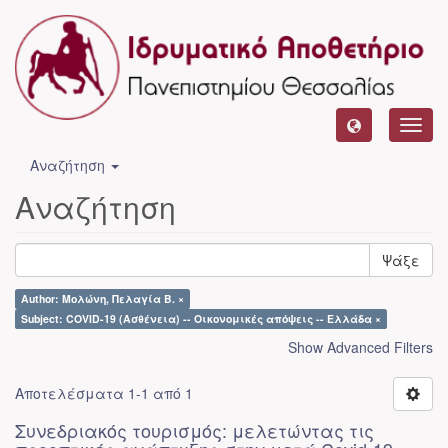
Toggl
navig
Αναζήτηση
Αναζήτηση
Ψάξε
Author: Μολώνη, Πελαγία Β. ×
Subject: COVID-19 (Ασθένεια) -- Οικονομικές απόψεις -- Ελλάδα ×
Show Advanced Filters
Αποτελέσματα 1-1 από 1
Συνεδριακός τουρισμός: μελετώντας τις