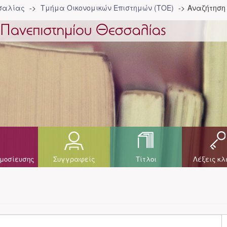
σσαλίας
Τμήμα Οικονομικών Επιστημών (ΤΟΕ)
Αναζήτηση
μοσίευσης
Συγγραφείς
Τίτλοι
Λέξεις κλ