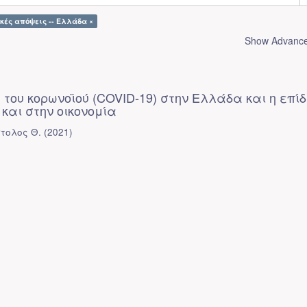
ικές απόψεις -- Ελλάδα ×
Show Advanced
 του κορωνοϊού (COVID-19) στην Ελλάδα και η επί
 και στην οικονομία
τολος Θ.
(
2021
)