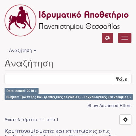
Toggl
navig
Αναζήτηση
Αναζήτηση
Ψάξε
Date issued: 2019 ×
Subject: Τράπεζες και τραπεζικές εργασίες -- Τεχνολογικές καινοτομίες ×
Show Advanced Filters
Αποτελέσματα 1-1 από 1
Κρυπτονομίσματα και επιπτώσεις στις