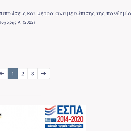
επιπτώσεις και μέτρα αντιμετώπισης της πανδημί
εοχάρης Α.
(
2022
)
1
2
3