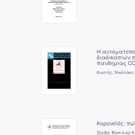
Η αυτοματοπο
διαδικασιών σ
πανδημίας CO
Κωστής, Νικόλαος 
Κορονοϊός: π
Ζέρβα, Βασιλική Κ