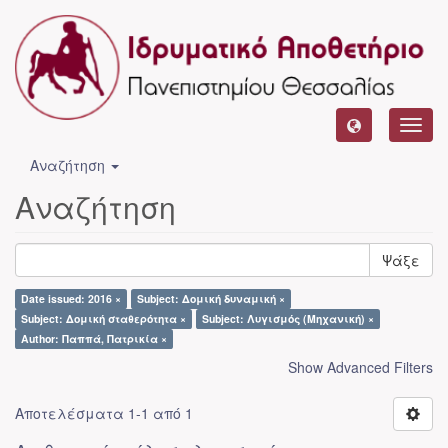
Toggl
navig
Αναζήτηση
Αναζήτηση
Ψάξε
Date issued: 2016 ×
Subject: Δομική δυναμική ×
Subject: Δομική σταθερότητα ×
Subject: Λυγισμός (Μηχανική) ×
Author: Παππά, Πατρικία ×
Show Advanced Filters
Αποτελέσματα 1-1 από 1