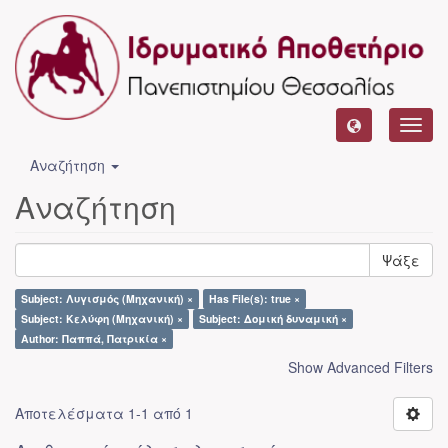
Toggl
navig
Αναζήτηση
Αναζήτηση
Ψάξε
Subject: Λυγισμός (Μηχανική) ×
Has File(s): true ×
Subject: Κελύφη (Μηχανική) ×
Subject: Δομική δυναμική ×
Author: Παππά, Πατρικία ×
Show Advanced Filters
Αποτελέσματα 1-1 από 1