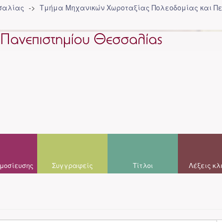
σσαλίας
Τμήμα Μηχανικών Χωροταξίας Πολεοδομίας και Πε
μοσίευσης
Συγγραφείς
Τίτλοι
Λέξεις κλ