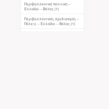
Περιβαλλοντική πολιτική --
Ελλάδα -- Βόλος (1)
Περιβαλλοντικός σχεδιασμός --
Πόλεις -- Ελλάδα -- Βόλος (1)
... View More
Date Issued
2017 (1)
Has File(s)
Yes (1)
Πληροφορίες-Επικοινωνία
Απόθεση