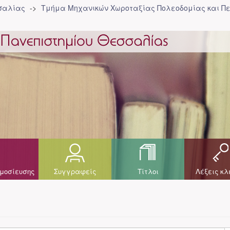
σσαλίας
Τμήμα Μηχανικών Χωροταξίας Πολεοδομίας και Πε
μοσίευσης
Συγγραφείς
Τίτλοι
Λέξεις κλ