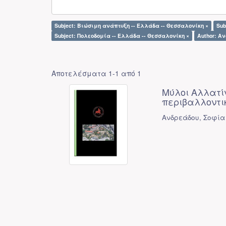
Subject: Βιώσιμη ανάπτυξη -- Ελλάδα -- Θεσσαλονίκη ×
Sub
Subject: Πολεοδομία -- Ελλάδα -- Θεσσαλονίκη ×
Author: Αν
Αποτελέσματα 1-1 από 1
Μύλοι Αλλατίν
περιβαλλοντι
Ανδρεάδου, Σοφία