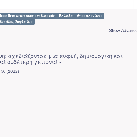
ject: Περιφερειακός σχεδιασμός -- Ελλάδα -- Θεσσαλονίκη ×
δρεάδου, Σοφία Θ. ×
Show Advanced
η: σχεδιάζοντας μια ευφυή, δημιουργική και
κά ουδέτερη γειτονιά -
 Θ.
(
2022
)