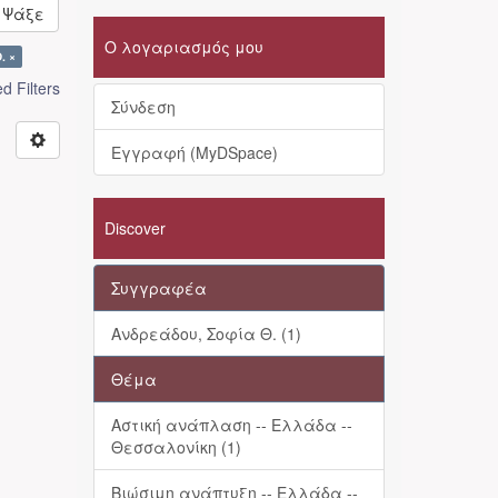
Ψάξε
Ο λογαριασμός μου
. ×
 Filters
Σύνδεση
Εγγραφή (MyDSpace)
Discover
Συγγραφέα
Ανδρεάδου, Σοφία Θ. (1)
Θέμα
Αστική ανάπλαση -- Ελλάδα --
Θεσσαλονίκη (1)
Βιώσιμη ανάπτυξη -- Ελλάδα --