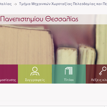
σσαλίας
Τμήμα Μηχανικών Χωροταξίας Πολεοδομίας και Πε
μοσίευσης
Συγγραφείς
Τίτλοι
Λέξεις κλ