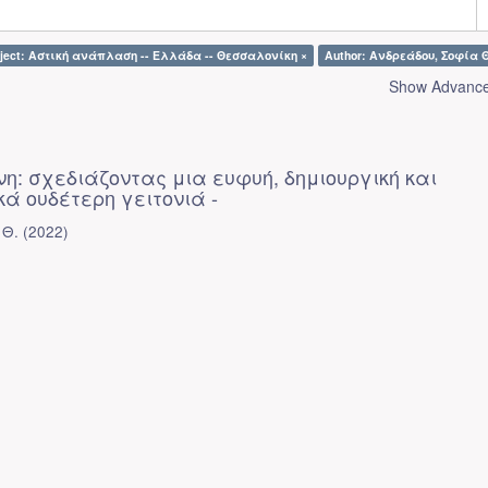
ject: Αστική ανάπλαση -- Ελλάδα -- Θεσσαλονίκη ×
Author: Ανδρεάδου, Σοφία Θ
Show Advanced
η: σχεδιάζοντας μια ευφυή, δημιουργική και
κά ουδέτερη γειτονιά -
 Θ.
(
2022
)