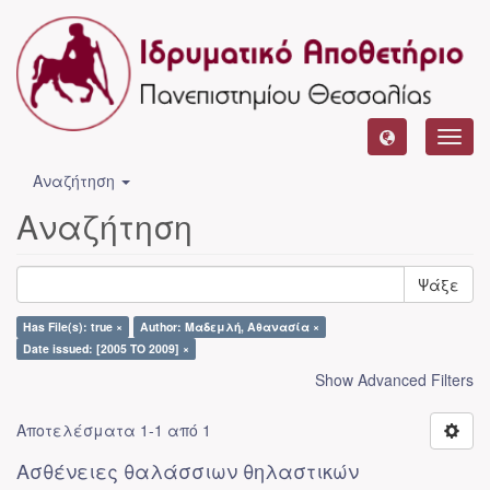
Toggl
navig
Αναζήτηση
Αναζήτηση
Ψάξε
Has File(s): true ×
Author: Μαδεμλή, Αθανασία ×
Date issued: [2005 TO 2009] ×
Show Advanced Filters
Αποτελέσματα 1-1 από 1
Ασθένειες θαλάσσιων θηλαστικών