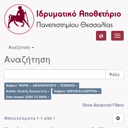
Toggl
navig
Αναζήτηση
Αναζήτηση
Ψάξε
Subject: ΨΑΡΙΑ -- ΑΝΑΠΑΡΑΓΩΓΗ -- ΤΕΧΝΙΚΕΣ ×
Author: Κωστή, Ευαγγελία ×
Subject: ΙΧΘΥΟΚΑΛΛΙΕΡΓΕΙΑ ×
Date issued: [2005 TO 2009] ×
Show Advanced Filters
Αποτελέσματα 1-1 από 1