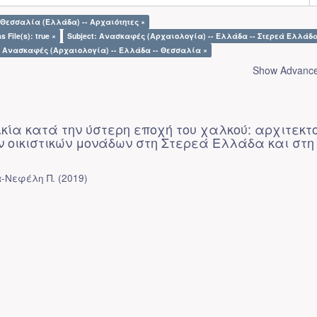
: Θεσσαλία (Ελλάδα) -- Αρχαιότητες ×
s File(s): true ×
Subject: Ανασκαφές (Αρχαιολογία) -- Ελλάδα -- Στερεά Ελλάδα
: Ανασκαφές (Αρχαιολογία) -- Ελλάδα -- Θεσσαλία ×
Show Advanced
ικία κατά την ύστερη εποχή του χαλκού: αρχιτεκτ
ν οικιστικών μονάδων στη Στερεά Ελλάδα και στη
α-Νεφέλη Π.
(
2019
)