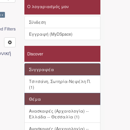
Ο λογαριασμός μου
 ×
Σύνδεση
 Filters
Εγγραφή (MyDSpace)
ονική
Discover
Συγγραφέα
Τσιτσάνη, Σωτηρία-Νεφέλη Π.
(1)
Θέμα
Ανασκαφές (Αρχαιολογία) --
Ελλάδα -- Θεσσαλία (1)
Ανασκαφές (Αρχαιολογία) --