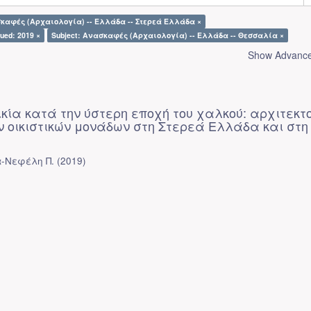
σκαφές (Αρχαιολογία) -- Ελλάδα -- Στερεά Ελλάδα ×
sued: 2019 ×
Subject: Ανασκαφές (Αρχαιολογία) -- Ελλάδα -- Θεσσαλία ×
Show Advanced
ικία κατά την ύστερη εποχή του χαλκού: αρχιτεκτ
ν οικιστικών μονάδων στη Στερεά Ελλάδα και στη
α-Νεφέλη Π.
(
2019
)