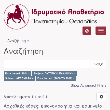
Toggl
navig
Αναζήτηση
Αναζήτηση
Ψάξε
Date issued: 2004 ×
Subject: ΓΛΥΠΤΙΚΗ, ΕΛΛΗΝΙΚΗ ×
Subject: ΑΓΑΛΜΑΤΑ ×
Date issued: [2000 TO 2009] ×
Show Advanced Filters
Αποτελέσματα 1-1 από 1
Αρχαϊκές κόρες: εικονογραφία και ερμηνεία