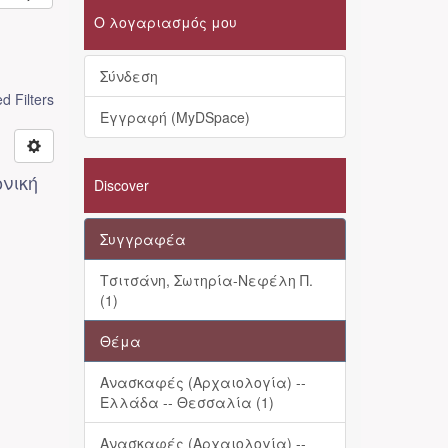
Ο λογαριασμός μου
Σύνδεση
 Filters
Εγγραφή (MyDSpace)
ονική
Discover
Συγγραφέα
Τσιτσάνη, Σωτηρία-Νεφέλη Π.
(1)
Θέμα
Ανασκαφές (Αρχαιολογία) --
Ελλάδα -- Θεσσαλία (1)
Ανασκαφές (Αρχαιολογία) --