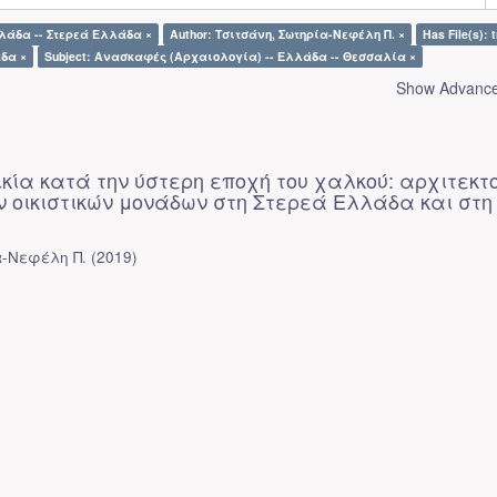
λλάδα -- Στερεά Ελλάδα ×
Author: Τσιτσάνη, Σωτηρία-Νεφέλη Π. ×
Has File(s): 
άδα ×
Subject: Ανασκαφές (Αρχαιολογία) -- Ελλάδα -- Θεσσαλία ×
Show Advanced
ικία κατά την ύστερη εποχή του χαλκού: αρχιτεκτ
ν οικιστικών μονάδων στη Στερεά Ελλάδα και στη
α-Νεφέλη Π.
(
2019
)