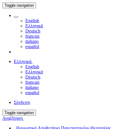
Toggle navigation
English
Ελληνικά
Deutsch
français
italiano
español
Ελληνικά
English
Ελληνικά
Deutsch
français
italiano
español
Σύνδεση
Toggle navigation
Αναζήτηση
Ιδρυματικό Αποθετήριο Πανεπιστημίου Θεσσαλίας