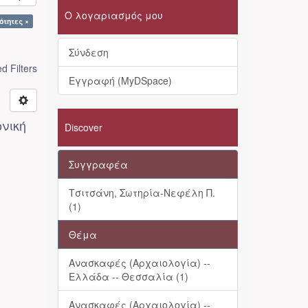
Ο λογαριασμός μου
ότητες ×
Σύνδεση
 Filters
Εγγραφή (MyDSpace)
ονική
Discover
Συγγραφέα
Τσιτσάνη, Σωτηρία-Νεφέλη Π.
(1)
Θέμα
Ανασκαφές (Αρχαιολογία) --
Ελλάδα -- Θεσσαλία (1)
Ανασκαφές (Αρχαιολογία) --