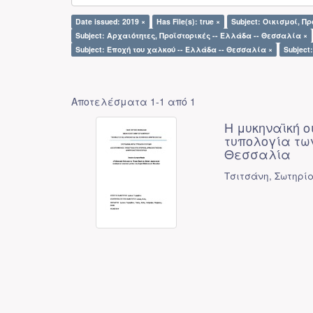
Date issued: 2019 ×
Has File(s): true ×
Subject: Οικισμοί, Π
Subject: Αρχαιότητες, Προϊστορικές -- Ελλάδα -- Θεσσαλία ×
Subject: Εποχή του χαλκού -- Ελλάδα -- Θεσσαλία ×
Subject
Αποτελέσματα 1-1 από 1
Η μυκηναϊκή ο
τυπολογία τω
Θεσσαλία
Τσιτσάνη, Σωτηρί