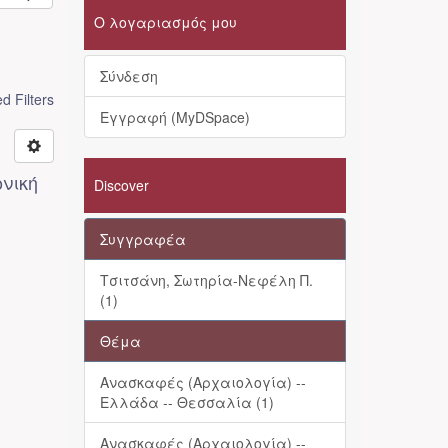
Ο λογαριασμός μου
Σύνδεση
 Filters
Εγγραφή (MyDSpace)
ονική
Discover
Συγγραφέα
Τσιτσάνη, Σωτηρία-Νεφέλη Π.
(1)
Θέμα
Ανασκαφές (Αρχαιολογία) --
Ελλάδα -- Θεσσαλία (1)
Ανασκαφές (Αρχαιολογία) --