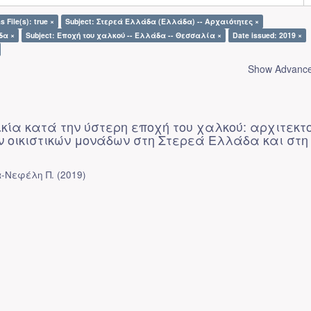
s File(s): true ×
Subject: Στερεά Ελλάδα (Ελλάδα) -- Αρχαιότητες ×
δα ×
Subject: Εποχή του χαλκού -- Ελλάδα -- Θεσσαλία ×
Date issued: 2019 ×
Show Advanced
ικία κατά την ύστερη εποχή του χαλκού: αρχιτεκτ
ν οικιστικών μονάδων στη Στερεά Ελλάδα και στη
α-Νεφέλη Π.
(
2019
)