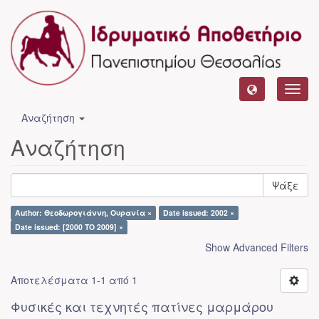
Toggl
navig
Αναζήτηση
Αναζήτηση
Ψάξε
Author: Θεοδωρογιάννη, Ουρανία ×
Date issued: 2002 ×
Date issued: [2000 TO 2009] ×
Show Advanced Filters
Αποτελέσματα 1-1 από 1
Φυσικές και τεχνητές πατίνες μαρμάρου