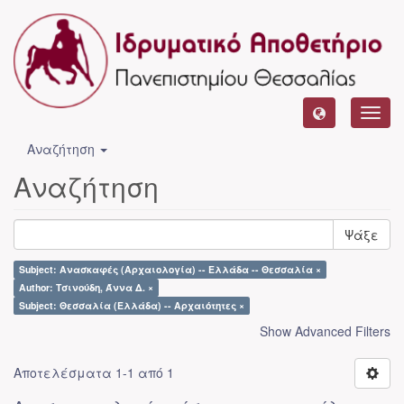
Toggl
navig
Αναζήτηση
Αναζήτηση
Ψάξε
Subject: Ανασκαφές (Αρχαιολογία) -- Ελλάδα -- Θεσσαλία ×
Author: Τσινούδη, Άννα Δ. ×
Subject: Θεσσαλία (Ελλάδα) -- Αρχαιότητες ×
Show Advanced Filters
Αποτελέσματα 1-1 από 1