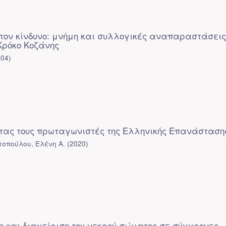
ον κίνδυνο: μνήμη και συλλογικές αναπαραστάσεις
Κρόκο Κοζάνης
004
)
ας τους πρωταγωνιστές της Ελληνικής Επανάσταση
οπούλου, Ελένη Α.
(
2020
)
και διαχείριση του νεκρού σώματος σε σύγχρονες