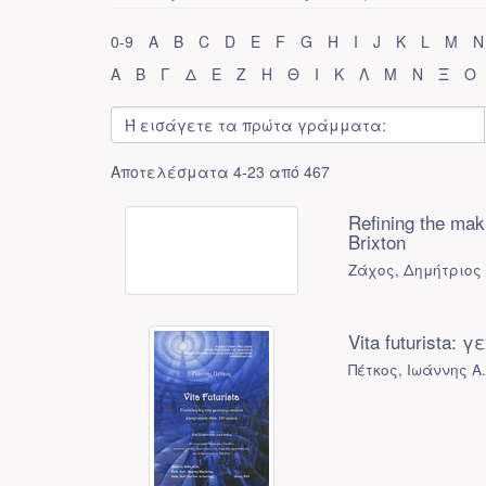
0-9
A
B
C
D
E
F
G
H
I
J
K
L
M
N
Α
Β
Γ
Δ
Ε
Ζ
Η
Θ
Ι
Κ
Λ
Μ
Ν
Ξ
Ο
Αποτελέσματα 4-23 από 467
Refining the mak
Brixton
Ζάχος, Δημήτριος 
Vita futurista
Πέτκος, Ιωάννης Α