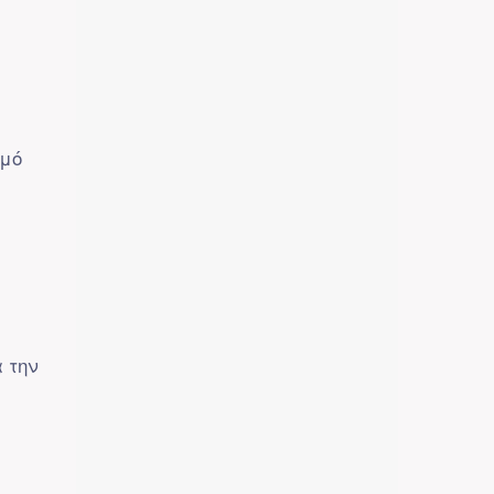
σμό
 την