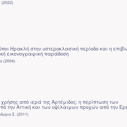
ή
(
2022
)
ύποι Ηρακλή στην υστεροκλασική περίοδο και η επιβί
ϊκή εικονογραφική παράδοση
να
(
2004
)
 χρήσης από ιερά της Αρτέμιδος: η περίπτωση των
πό την Αττική και των υψίλαιμων προχών από την Ερ
οδώρα Σ.
(
2011
)