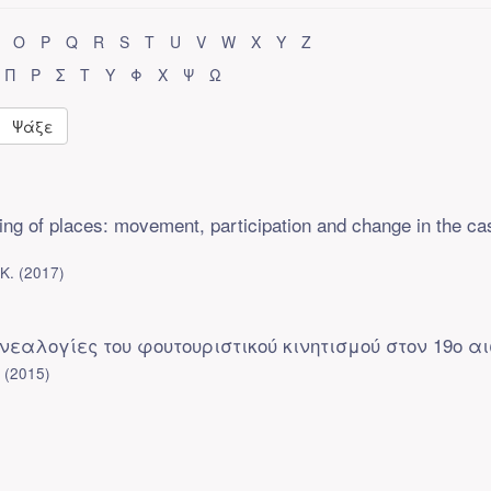
O
P
Q
R
S
T
U
V
W
X
Y
Z
Π
Ρ
Σ
Τ
Υ
Φ
Χ
Ψ
Ω
Ψάξε
ing of places: movement, participation and change in the ca
Κ.
(
2017
)
: γενεαλογίες του φουτουριστικού κινητισμού στον 19ο 
.
(
2015
)