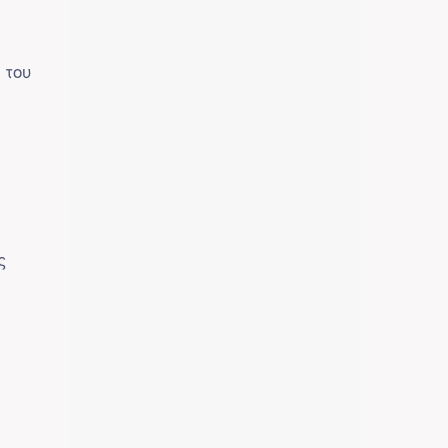
 του
ς