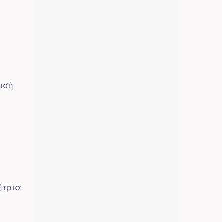
ωσή
έτρια