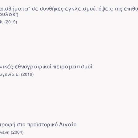
αισθήματα" σε συνθήκες εγκλεισμού: όψεις της επιθ
 φυλακή
Φ.
(
2019
)
χνικές-εθνογραφικοί πειραματισμοί
υγενία Ε.
(
2019
)
τροφή στο προϊστορικό Αιγαίο
λένη
(
2004
)