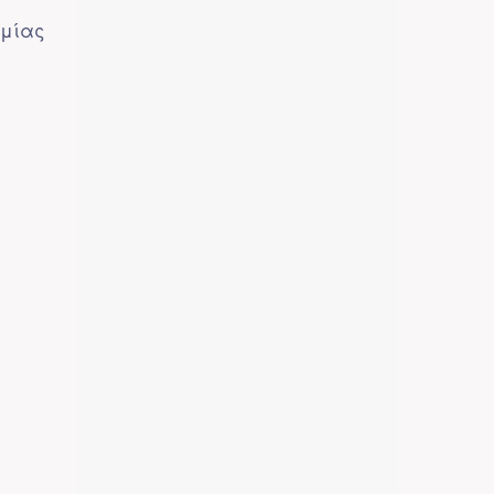
υμίας