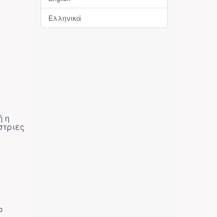
Ελληνικά
ή η
στριες
ο