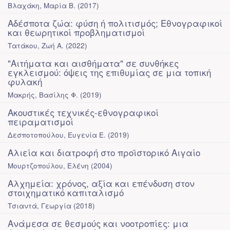
Βλαχάκη, Μαρία Β.
(
2017
)
Αδέσποτα ζώα: φύση ή πολιτισμός; Εθνογραφικοί
και θεωρητικοί προβληματισμοί
Τατάκου, Ζωή Α.
(
2022
)
"Αιτήματα και αισθήματα" σε συνθήκες
εγκλεισμού: όψεις της επιθυμίας σε μια τοπική
φυλακή
Μακρής, Βασίλης Φ.
(
2019
)
Ακουστικές τεχνικές-εθνογραφικοί
πειραματισμοί
Δεσποτοπούλου, Ευγενία Ε.
(
2019
)
Αλιεία και διατροφή στο προϊστορικό Αιγαίο
Μουρτζοπούλου, Ελένη
(
2004
)
Αλχημεία: χρόνος, αξία και επένδυση στον
στοιχηματικό καπιταλισμό
Τσιαντά, Γεωργία
(
2018
)
Ανάμεσα σε θεσμούς και νοοτροπίες: μια