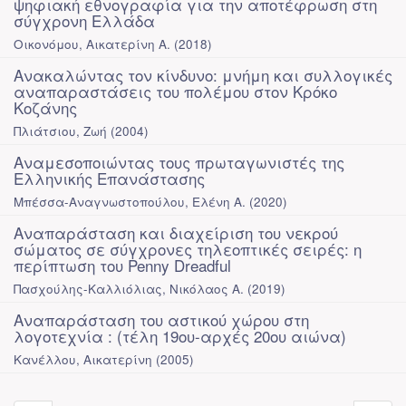
ψηφιακή εθνογραφία για την αποτέφρωση στη
σύγχρονη Ελλάδα
Οικονόμου, Αικατερίνη Α.
(
2018
)
Ανακαλώντας τον κίνδυνο: μνήμη και συλλογικές
αναπαραστάσεις του πολέμου στον Κρόκο
Κοζάνης
Πλιάτσιου, Ζωή
(
2004
)
Αναμεσοποιώντας τους πρωταγωνιστές της
Ελληνικής Επανάστασης
Μπέσσα-Αναγνωστοπούλου, Ελένη Α.
(
2020
)
Αναπαράσταση και διαχείριση του νεκρού
σώματος σε σύγχρονες τηλεοπτικές σειρές: η
περίπτωση του Penny Dreadful
Πασχούλης-Καλλιόλιας, Νικόλαος Α.
(
2019
)
Αναπαράσταση του αστικού χώρου στη
λογοτεχνία : (τέλη 19ου-αρχές 20ου αιώνα)
Κανέλλου, Αικατερίνη
(
2005
)