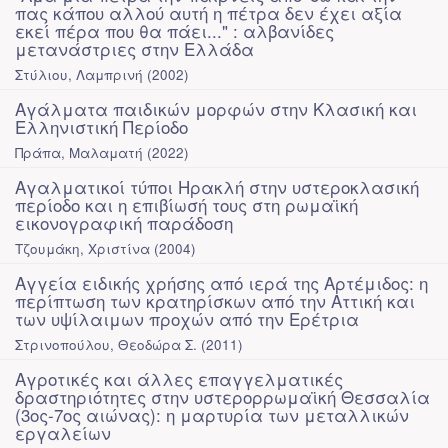
πας κάπου αλλού αυτή η πέτρα δεν έχει αξία
εκεί πέρα που θα πάει..." : αλβανίδες
μετανάστριες στην Ελλάδα
Στύλιου, Λαμπρινή
(
2002
)
Αγάλματα παιδικών μορφών στην Κλασική και
Ελληνιστική Περίοδο
Πράπα, Μαλαματή
(
2022
)
Αγαλματικοί τύποι Ηρακλή στην υστεροκλασική
περίοδο και η επιβίωσή τους στη ρωμαϊκή
εικονογραφική παράδοση
Τζουμάκη, Χριστίνα
(
2004
)
Αγγεία ειδικής χρήσης από ιερά της Αρτέμιδος: η
περίπτωση των κρατηρίσκων από την Αττική και
των υψίλαιμων προχών από την Ερέτρια
Στρινοπούλου, Θεοδώρα Σ.
(
2011
)
Αγροτικές και άλλες επαγγελματικές
δραστηριότητες στην υστερορρωμαϊκή Θεσσαλία
(3ος-7ος αιώνας): η μαρτυρία των μεταλλικών
εργαλείων