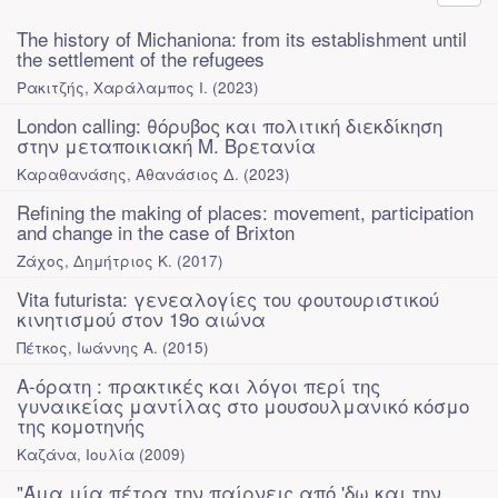
The history of Michaniona: from its establishment until
the settlement of the refugees
Ρακιτζής, Χαράλαμπος Ι.
(
2023
)
London calling: θόρυβος και πολιτική διεκδίκηση
στην μεταποικιακή Μ. Βρετανία
Καραθανάσης, Αθανάσιος Δ.
(
2023
)
Refining the making of places: movement, participation
and change in the case of Brixton
Ζάχος, Δημήτριος Κ.
(
2017
)
Vita futurista: γενεαλογίες του φουτουριστικού
κινητισμού στον 19ο αιώνα
Πέτκος, Ιωάννης Α.
(
2015
)
Α-όρατη : πρακτικές και λόγοι περί της
γυναικείας μαντίλας στο μουσουλμανικό κόσμο
της κομοτηνής
Καζάνα, Ιουλία
(
2009
)
"Άμα μία πέτρα την παίρνεις από 'δω και την